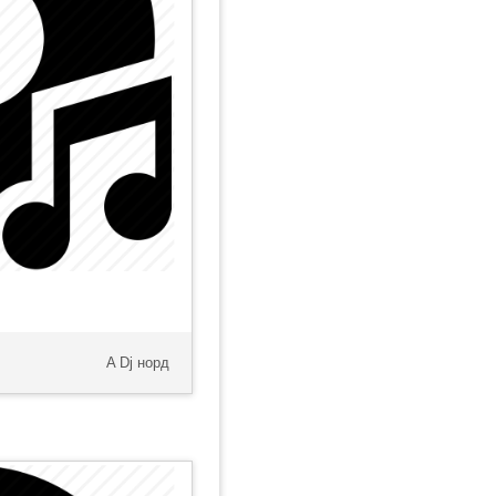
A Dj норд