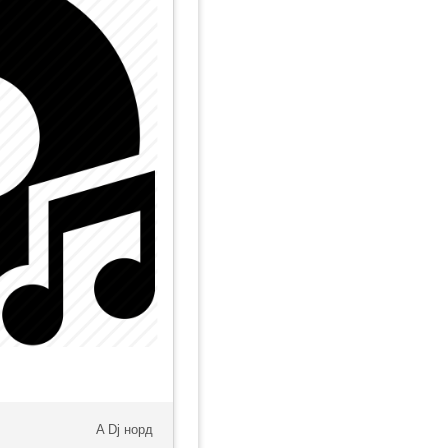
A Dj норд