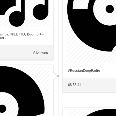
mba, NILETTO, Boombl4 -
ОВЬ
A Dj норд
#RussianDeepRadio
08:58:41