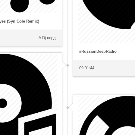
yes (Syn Cole Remix)
A Dj норд
#RussianDeepRadio
09:01:44