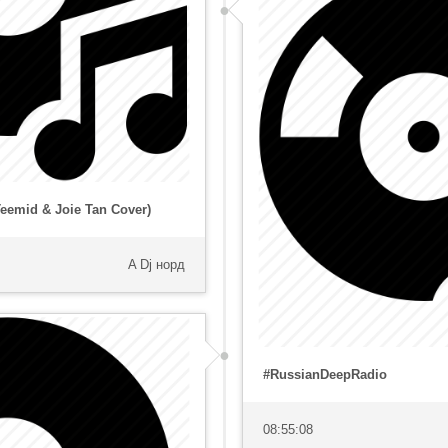
Teemid & Joie Tan Cover)
A Dj норд
#RussianDeepRadio
08:55:08