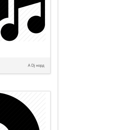
A Dj норд