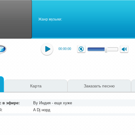
Жанр музыки:
00:00:00
Карта
Заказать песню
с в эфире:
By Индия - еще хуже
й:
A Dj норд