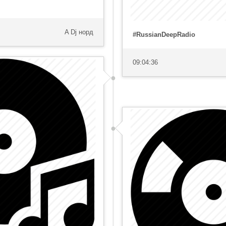
A Dj норд
#RussianDeepRadio
09:04:36