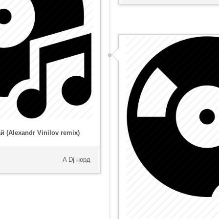
й (Alexandr Vinilov remix)
A Dj норд