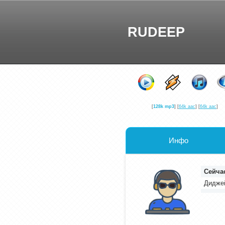
RUDEEP
[
128k mp3
]
[
64k aac
]
[
64k aac
]
Инфо
Сейча
Дидже